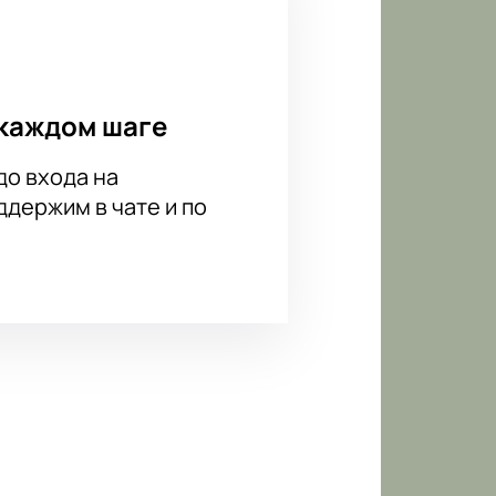
каждом шаге
до входа на
держим в чате и по