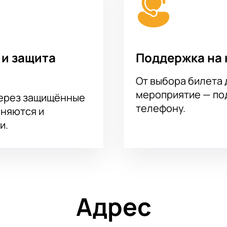
 и защита
Поддержка на 
От выбора билета 
мероприятие — под
через защищённые
телефону.
аняются и
и.
Адрес