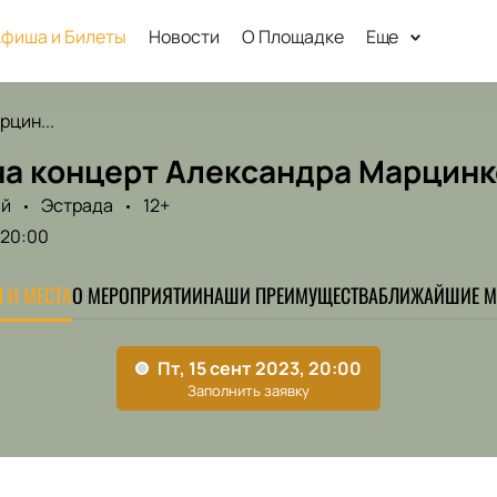
фиша и Билеты
Новости
О Площадке
Еще
цин...
на концерт Александра Марцин
ый
Эстрада
12+
20:00
 И МЕСТА
О МЕРОПРИЯТИИ
НАШИ ПРЕИМУЩЕСТВА
БЛИЖАЙШИЕ М