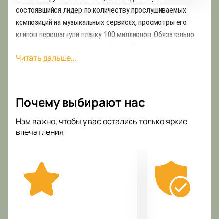
состоявшийся лидер по количеству прослушиваемых
композиций на музыкальных сервисах, просмотры его
клипов перешагнули планку 100 миллионов. Обязательно
приходите на концерт и пропойте любимые песни вживую с
Читать дальше...
их автором!
Почему выбирают нас
Нам важно, чтобы у вас остались только яркие
впечатления