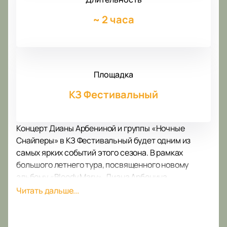
~
2 часа
Площадка
КЗ Фестивальный
Концерт Дианы Арбениной и группы «Ночные
Снайперы» в КЗ Фестивальный будет одним из
самых ярких событий этого сезона. В рамках
большого летнего тура, посвященного новому
альбому «Bloody Mary», Диана Арбенина
представит свои свежие музыкальные
Читать дальше...
эксперименты, а также исполнит любимые хиты,
такие как «Катастрофически», «Разбуди меня» и
«Рубеж». Этот концерт станет отличной