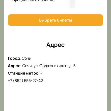
Не упустите шанс увидеть выступление
легендарной группы вживую.
Купить билеты
на
нашем сайте — это простой способ обеспечить
себе место на этом долгожданном концерте.
Выбрать билеты
Адрес
Город
:
Сочи
Адрес
:
Сочи, ул. Орджоникидзе, д. 5
Станция метро
:
-
+7 (862) 555-27-42