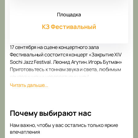
Площадка
КЗ Фестивальный
17 сентября на сцене концертного зала
Фестивальный состоится концерт «Закрытие XIV
Sochi Jazz Festival. Леонид Агутин. Игорь Бутман»
Приготовьтесь к тоннам звука и света, любимым
композициям и невероятному шоу!
В рамках концерта вы услышите как самые
Читать дальше...
популярные и проверенные временем композиции,
так и свежие новинки в репертуаре концерта
«Закрытие XIV Sochi Jazz Festival. Леонид Агутин.
Почему выбирают нас
Игорь Бутман».
Концерт «Закрытие XIV Sochi Jazz Festival. Леонид
Нам важно, чтобы у вас остались только яркие
Агутин. Игорь Бутман» – это всегда море позитива,
впечатления
драйва, самых ярких эмоций, которые только