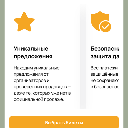
может подарить подобное шоу. Вас ожидает яркое
шоу, мегатонны качественного звука, а также
световые и лазерные эффекты. Благодаря экранам
на сцене вы увидите любимых артистов из любой
точки концертного зала Фестивальный, не смотря
на то, на каком расстоянии от сцены вы
находитесь.
Уникальные
Безопасная 
Подарите себе невероятные впечатления от
предложения
защита данн
посещения концерта своего любимого
исполнителя!
Находим уникальные
Все платежи про
предложения от
защищённые шлю
организаторов и
не сохраняются 
проверенных продавцов —
в безопасности.
даже те, которых уже нет в
официальной продаже.
Выбрать билеты