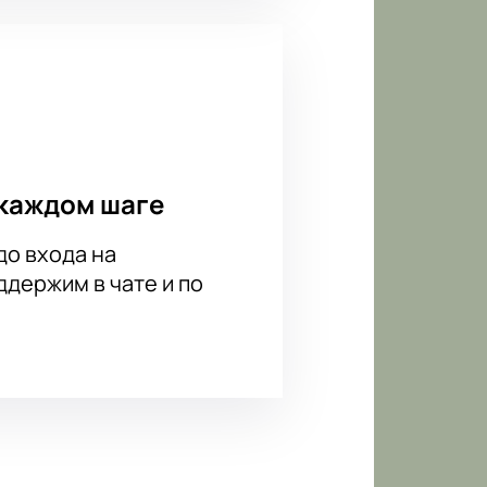
каждом шаге
до входа на
держим в чате и по