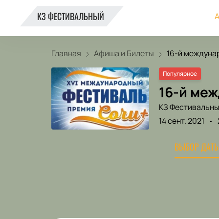
КЗ ФЕСТИВАЛЬНЫЙ
А
Главная
Афиша и Билеты
16-й междунар
Популярное
16-й ме
КЗ Фестивальн
14 сент. 2021
ВЫБОР ДАТЫ