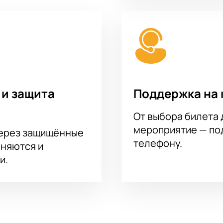
 и защита
Поддержка на 
От выбора билета 
мероприятие — под
через защищённые
телефону.
аняются и
и.