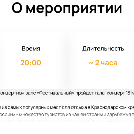
О мероприятии
Время
Длительность
20:00
~
2 часа
 в концертном зале «Фестивальный» пройдет гала-концерт 16
 из самых популярных мест для отдыха в Краснодарском кр
оссии» - множество туристов из нашей страны и зарубежья 
о моря, укрепить здоровье в местном целебном микроклимате
 подтверждает высокий статус и востребованность этого к