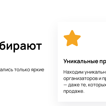
стиваля-премии «Сочи +», который предоставит артистам и
оссии возможность вступить в творческое состязание, заве
номорского путешествия!
ый отбор участников. Изначально артисты пытались удивит
елиться им с сочинцами и гостями комплекса. На сцене так
ий, Владимир Асмолов, Владимир Черняков, Андрей Алексин
 Международного ​фестиваля-премии «Сочи +» можно на нашем
ыбирают
кассу, искать последний билет, а потом узнавать, что можно
приятие – так работает наш сайт. Просто составляем заявку
лачиваем через надежную платежную систему.
Уникальные п
тались только яркие
Находим уникальн
организаторов и 
— даже те, которы
продаже.