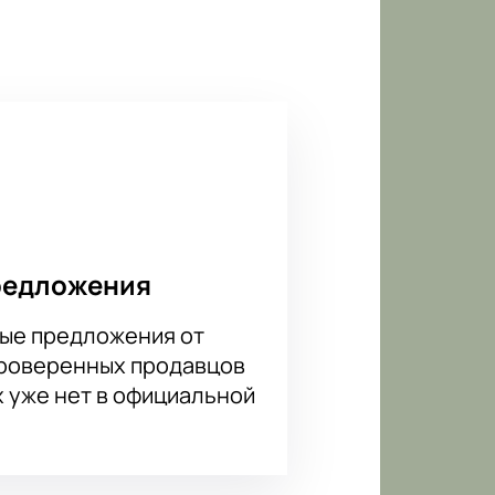
з Германии, Израиля, США,
сти новые знакомства и получить
ь и расположить жюри своим
же выступят признанные артисты
, Ирина Шведова.
 сайте. Наш сайт создан для тех,
 было купить дешевле. Быстрая
 с указанием даты мероприятия,
редложения
ые предложения от
проверенных продавцов
х уже нет в официальной