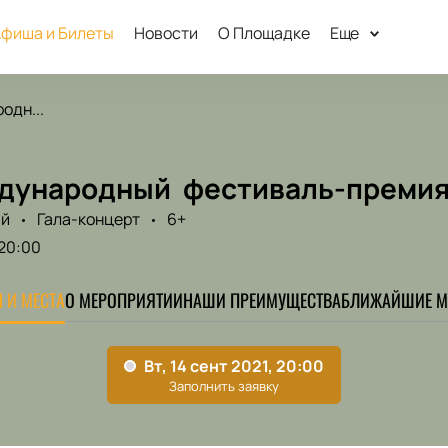
фиша и Билеты
Новости
О Площадке
Еще
одн...
ждународный ​ фестиваль-преми
ый
Гала-концерт
6+
20:00
 И МЕСТА
О МЕРОПРИЯТИИ
НАШИ ПРЕИМУЩЕСТВА
БЛИЖАЙШИЕ М