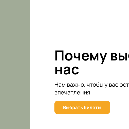
проведения 16 Международного ​фе
Украины, Молдовы, Белоруссии и Р
незабываемые впечатления от чер
Больше полугода длился конкурсн
творчеством, а теперь готовы под
Михаил Шелег, Евгений Кемеровск
Купить билеты на гала-концерт 16
Почему в
кто не любит стоять в очередях в 
покупка в один клик на любое меро
нас
нужным количеством билетов и оп
Нам важно, чтобы у вас ос
впечатления
Выбрать билеты