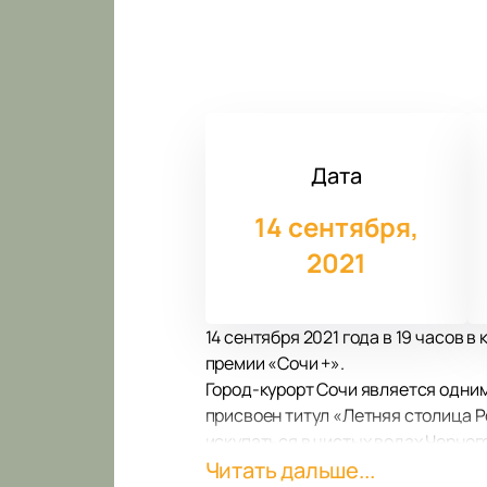
Дата
14 сентября,
2021
14 сентября 2021 года в 19 часов
премии «Сочи +».
Город-курорт Сочи является одним
присвоен титул «Летняя столица Р
искупаться в чистых водах Черног
звездами российской эстрады, что
Читать дальше...