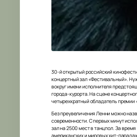
30-й открытый российский кинофест
концертный зал «Фестивальный». Нуж
вокруг имени исполнителя предстоящ
города-курорта. На сцене концертно
четырехкратный обладатель премии 
Без преувеличения Ленни можно назв
современности. С первых минут испо
зал на 2500 мест в танцпол. За врем
американских и мировых хит-парадах