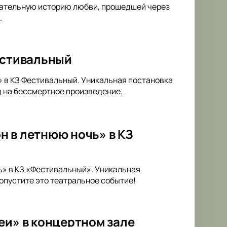
гательную историю любви, прошедшей через
.
естивальный
» в КЗ Фестивальный. Уникальная постановка
д на бессмертное произведение.
н в летнюю ночь» в КЗ
ь» в КЗ «Фестивальный». Уникальная
опустите это театральное событие!
еи» в концертном зале