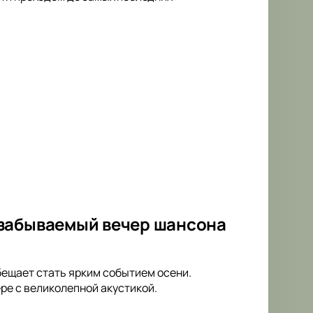
езабываемый вечер шансона
бещает стать ярким событием осени.
е с великолепной акустикой.