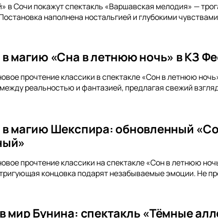
» в Сочи покажут спектакль «Варшавская мелодия» — тро
 Постановка наполнена ностальгией и глубокими чувствами
 в магию «Сна в летнюю ночь» в КЗ Ф
новое прочтение классики в спектакле «Сон в летнюю ночь
между реальностью и фантазией, предлагая свежий взгля
 в магию Шекспира: обновленный «Со
ный»
новое прочтение классики на спектакле «Сон в летнюю ноч
тригующая концовка подарят незабываемые эмоции. Не пр
в мир Бунина: спектакль «Тёмные алл