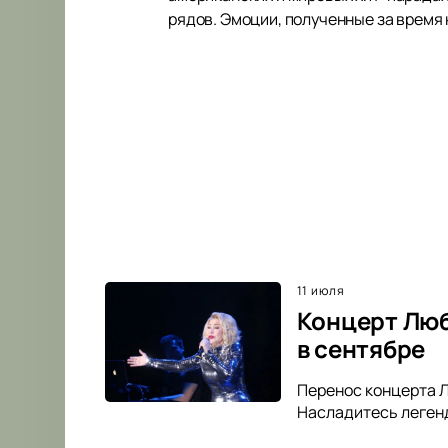
рядов. Эмоции, полученные за время 
11 июля
Концерт Люб
в сентябре
Перенос концерта Л
Насладитесь легенд