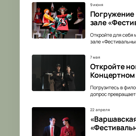
9 июня
Погружение 
зале «Фести
Откройте для себя 
зале «Фестивальный
7 мая
Откройте но
Концертном
Погрузитесь в фил
допрос превращаетс
22 апреля
«Варшавская
«Фестиваль