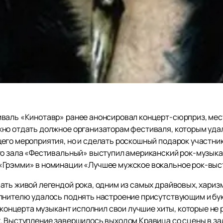
иваль «Кинотавр» ранее анонсировал концерт-сюрприз, мес
но отдать должное организаторам фестиваля, которым удал
его мероприятия, но и сделать роскошный подарок участни
го зала «Фестивальный» выступил американский рок-музыка
«Грэмми» в номинации «Лучшее мужское вокальное рок-выс
ать живой легендой рока, одним из самых драйвовых, хари
лнителю удалось поднять настроение присутствующим и бук
я концерта музыкант исполнил свои лучшие хиты, которые не 
. Выступление завершилось выходом Кравица со сцены в за