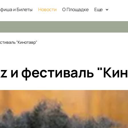
фиша и Билеты
Новости
О Площадке
Еще
естиваль "Кинотавр"
tz и фестиваль "Ки