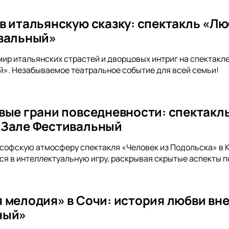
в итальянскую сказку: спектакль «Лю
вальный»
мир итальянских страстей и дворцовых интриг на спектакл
». Незабываемое театральное событие для всей семьи!
вые грани повседневности: спектакль
 Зале Фестивальный
ософскую атмосферу спектакля «Человек из Подольска» в
я в интеллектуальную игру, раскрывая скрытые аспекты п
 мелодия» в Сочи: история любви вне
ный»