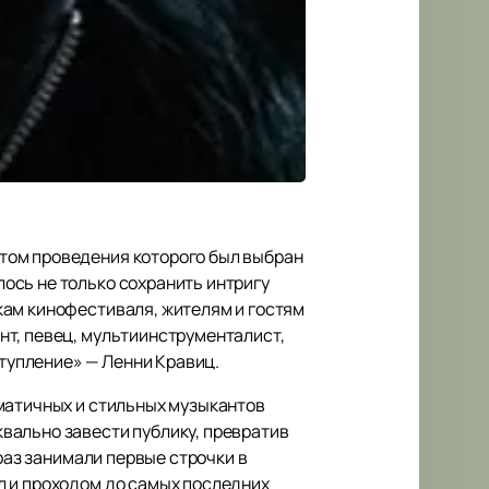
том проведения которого был выбран
ось не только сохранить интригу
кам кинофестиваля, жителям и гостям
нт, певец, мультиинструменталист,
тупление» — Ленни Кравиц.
зматичных и стильных музыкантов
вально завести публику, превратив
раз занимали первые строчки в
л и проходом до самых последних