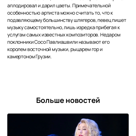
аплодировал и дарил цветы. Примечательной
особенностью артиста можно считать то, что к
подавляющему большинству шлягеров, певец пишет
музыку самостоятельно, лишь изредка прибегая к
услугам самых известных композиторов. Недаром
поклонники Сосо Павлиашвили называют его
королем восточной музыки, рыцарем гор и
камертоном Грузии.
Больше новостей