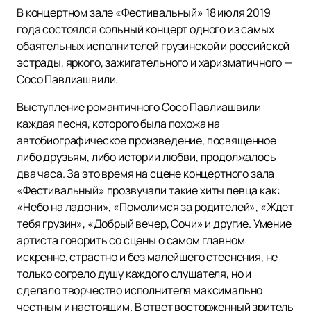
В концертном зале «Фестивальный» 18 июля 2019
года состоялся сольный концерт одного из самых
обаятельных исполнителей грузинской и российской
эстрады, яркого, зажигательного и харизматичного —
Сосо Павлиашвили.
Выступление романтичного Сосо Павлиашвили
каждая песня, которого была похожа на
автобиографическое произведение, посвященное
либо друзьям, либо истории любви, продолжалось
два часа. За это время на сцене концертного зала
«Фестивальный» прозвучали такие хиты певца как:
«Небо на ладони», «Помолимся за родителей», «Ждет
тебя грузин», «Добрый вечер, Сочи» и другие. Умение
артиста говорить со сцены о самом главном
искренне, страстно и без малейшего стеснения, не
только согрело душу каждого слушателя, но и
сделало творчество исполнителя максимально
честным и настоящим. В ответ восторженный зритель