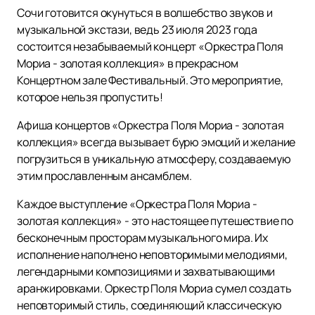
Сочи готовится окунуться в волшебство звуков и
музыкальной экстази, ведь 23 июля 2023 года
состоится незабываемый концерт «Оркестра Поля
Мориа - золотая коллекция» в прекрасном
Концертном зале Фестивальный. Это мероприятие,
которое нельзя пропустить!
Афиша концертов «Оркестра Поля Мориа - золотая
коллекция» всегда вызывает бурю эмоций и желание
погрузиться в уникальную атмосферу, создаваемую
этим прославленным ансамблем.
Каждое выступление «Оркестра Поля Мориа -
золотая коллекция» - это настоящее путешествие по
бесконечным просторам музыкального мира. Их
исполнение наполнено неповторимыми мелодиями,
легендарными композициями и захватывающими
аранжировками. Оркестр Поля Мориа сумел создать
неповторимый стиль, соединяющий классическую