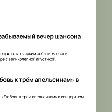
езабываемый вечер шансона
бещает стать ярким событием осени.
е с великолепной акустикой.
бовь к трём апельсинам» в
е «Любовь к трём апельсинам» в концертном