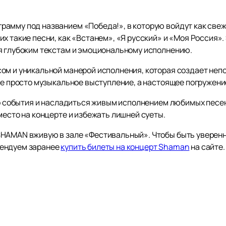
амму под названием «Победа!», в которую войдут как свежи
х такие песни, как «Встанем», «Я русский» и «Моя Россия».
я глубоким текстам и эмоциональному исполнению.
ом и уникальной манерой исполнения, которая создает не
не просто музыкальное выступление, а настоящее погружение
го события и насладиться живым исполнением любимых песен
место на концерте и избежать лишней суеты.
HAMAN вживую в зале «Фестивальный». Чтобы быть уверенн
мендуем заранее
купить билеты на концерт Shaman
на сайте.