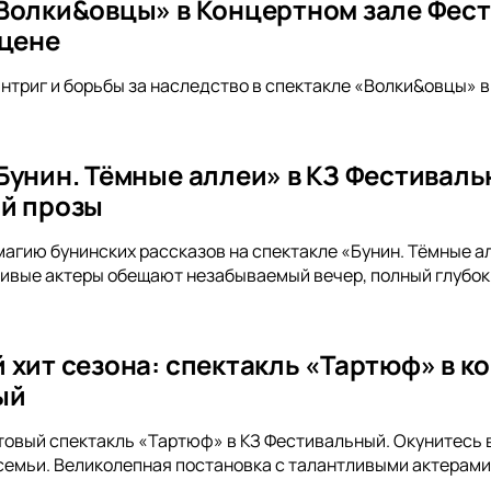
Волки&овцы» в Концертном зале Фест
сцене
интриг и борьбы за наследство в спектакле «Волки&овцы» 
Бунин. Тёмные аллеи» в КЗ Фестиваль
й прозы
магию бунинских рассказов на спектакле «Бунин. Тёмные 
ивые актеры обещают незабываемый вечер, полный глубок
 хит сезона: спектакль «Тартюф» в к
ый
товый спектакль «Тартюф» в КЗ Фестивальный. Окунитесь в
емьи. Великолепная постановка с талантливыми актерами