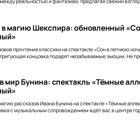
между реальностью и фантазией, предлагая свежий взгля
 в магию Шекспира: обновленный «Со
ный»
новое прочтение классики на спектакле «Сон в летнюю ноч
тригующая концовка подарят незабываемые эмоции. Не пр
в мир Бунина: спектакль «Тёмные алл
ный»
магию рассказов Ивана Бунина на спектакле «Тёмные алле
вка с музыкальным сопровождением ждёт вас в центре гор