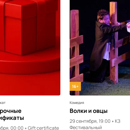
16+
кат
Комедия
рочные
Волки и овцы
ификаты
29 сентября, 19:00
КЗ
Фестивальный
абря, 00:00
Gift certificate