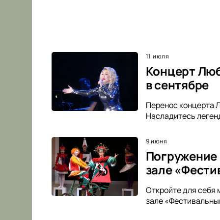
11 июля
Концерт Люб
в сентябре
Перенос концерта Л
Насладитесь легенд
9 июня
Погружение 
зале «Фести
Откройте для себя 
зале «Фестивальный