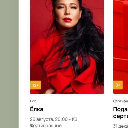
12+
0+
Поп
Сертифи
Ёлка
Пода
серт
20 августа, 20:00
КЗ
Фестивальный
31 дек