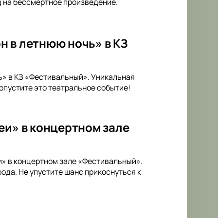
д на бессмертное произведение.
н в летнюю ночь» в КЗ
ь» в КЗ «Фестивальный». Уникальная
опустите это театральное событие!
еи» в концертном зале
и» в концертном зале «Фестивальный».
ода. Не упустите шанс прикоснуться к