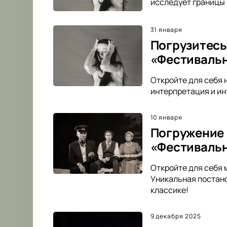
исследует границы 
31 января
Погрузитесь
«Фестиваль
Откройте для себя 
интерпретация и ин
10 января
Погружение 
«Фестиваль
Откройте для себя 
Уникальная постано
классике!
9 декабря 2025