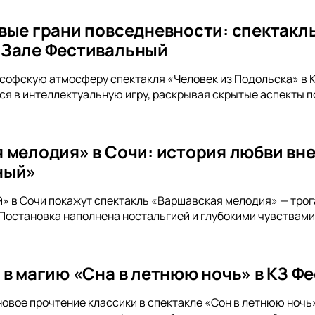
вые грани повседневности: спектакль
 Зале Фестивальный
ософскую атмосферу спектакля «Человек из Подольска» в
я в интеллектуальную игру, раскрывая скрытые аспекты п
 мелодия» в Сочи: история любви вне
ный»
» в Сочи покажут спектакль «Варшавская мелодия» — тро
 Постановка наполнена ностальгией и глубокими чувствами
 в магию «Сна в летнюю ночь» в КЗ Ф
новое прочтение классики в спектакле «Сон в летнюю ночь