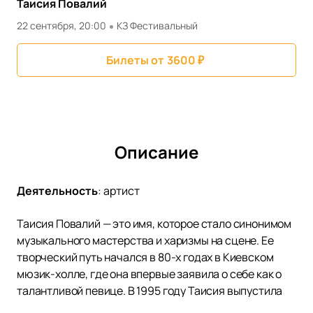
Таисия Повалий
22 сентября, 20:00
КЗ Фестивальный
Билеты от
3600
₽
Описание
Деятельность
:
артист
Таисия Повалий — это имя, которое стало синонимом
музыкального мастерства и харизмы на сцене. Ее
творческий путь начался в 80-х годах в Киевском
мюзик-холле, где она впервые заявила о себе как о
талантливой певице. В 1995 году Таисия выпустила
свой дебютный альбом, и уже через год была